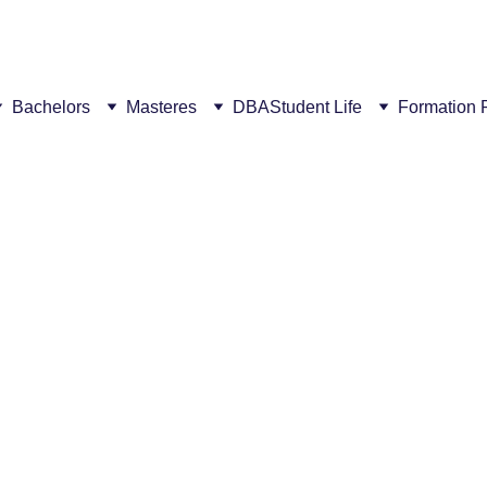
ew campus! This summer, get a €300 discount for every succ
Bachelors
Masteres
DBA
Student Life
Formation 
ntreprise
ormation
Tarif de formation