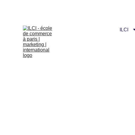
Celebrate our n
ILCI
Création d'e
Durée
Début de f