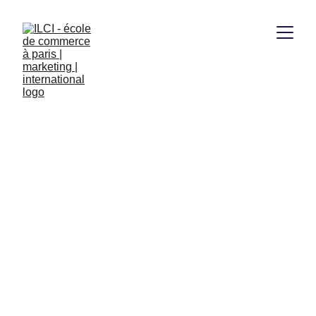
Bachelor Business 
Spé International 
(passerelle 
anglophone)
Tarif
Durée