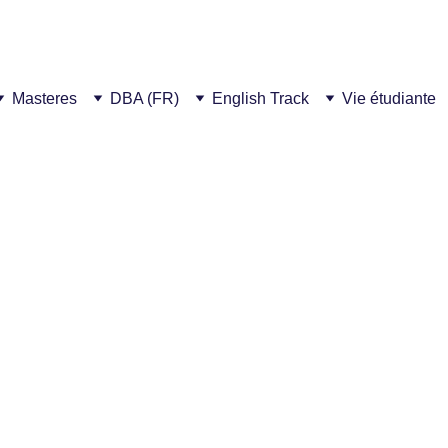
notre nouveau campus ! Cet été, 300€ de réduction  pour chaque parrainage 
Masteres
DBA (FR)
English Track
Vie étudiante
2/12/2026
1 min lire