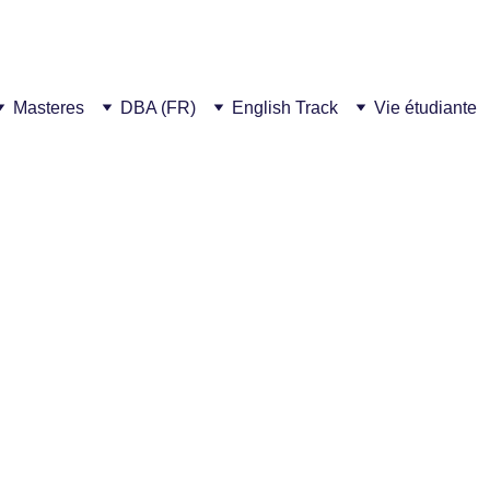
notre nouveau campus ! Cet été, 300€ de réduction  pour chaque parrainage 
Masteres
DBA (FR)
English Track
Vie étudiante
2/23/2026
1 min lire